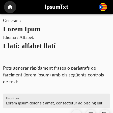
IpsumTxt
Generant:
Lorem Ipum
Idioma / Alfabet:
Llatí: alfabet llatí
Pots generar ràpidament frases o paràgrafs de
farciment (lorem ipsum) amb els següents controls
de text:
Una frase: